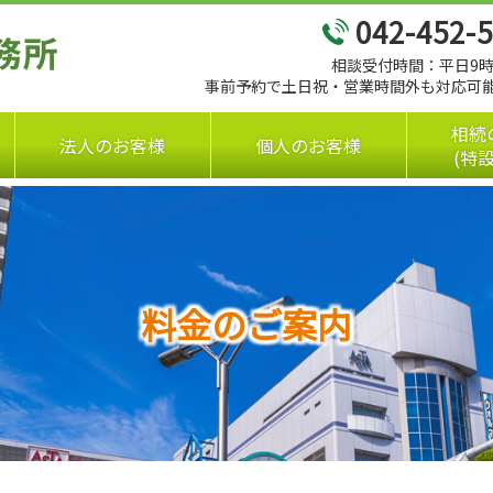
042-452-
相談受付時間：平日9時
事前予約で土日祝・営業時間外も対応可
相続
法人のお客様
個人のお客様
(特
料金のご案内